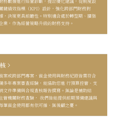
財務數據進行經營診斷，提出優化建議，從制度設
關鍵績效指標（KPI）設計，強化跨部門財務對
據，決策更具前瞻性。特別適合處於轉型期、擴張
企業，作為經營策略升級的財務支持。
核
資案或跨部門專案，資金使用與財務紀錄皆需符合
備多年專案審查經驗，能協助您進 行預算控管、支
銷文件準備與合規查核報告撰寫。無論是補助結
主管機關財務查驗， 我們皆能提供前期預備建議與
每筆資金使用都有依可循、無後顧之憂。