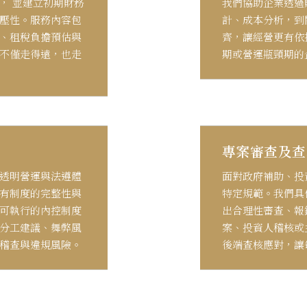
， 並建立初期財務
我們協助企業透過
壓性。服務內容包
計、成本分析，到
、租稅負擔預估與
齊，讓經營更有依
不僅走得遠，也走
期或營運瓶頸期的
專案審查及查
透明營運與法遵體
面對政府補助、投
有制度的完整性與
特定規範。我們具
可執行的內控制度
出合理性審查、報
分工建議、舞弊風
案、投資人稽核或
稽查與違規風險。
後端查核應對，讓