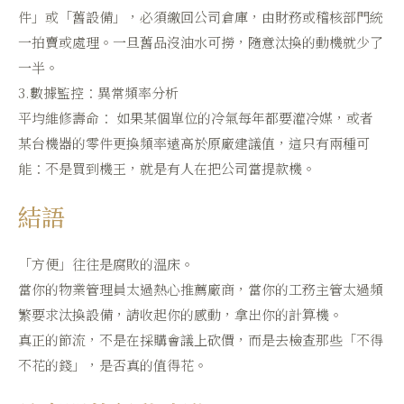
件」或「舊設備」，必須繳回公司倉庫，由財務或稽核部門統
一拍賣或處理。一旦舊品沒油水可撈，隨意汰換的動機就少了
一半。
3.數據監控：異常頻率分析
平均維修壽命： 如果某個單位的冷氣每年都要灌冷媒，或者
某台機器的零件更換頻率遠高於原廠建議值，這只有兩種可
能：不是買到機王，就是有人在把公司當提款機。
結語
「方便」往往是腐敗的溫床。
當你的物業管理員太過熱心推薦廠商，當你的工務主管太過頻
繁要求汰換設備，請收起你的感動，拿出你的計算機。
真正的節流，不是在採購會議上砍價，而是去檢查那些「不得
不花的錢」，是否真的值得花。