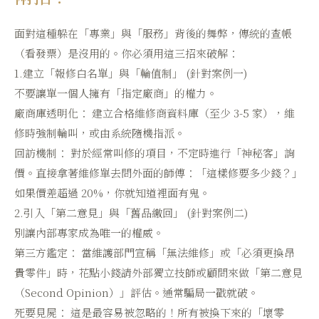
面對這種躲在「專業」與「服務」背後的舞弊，傳統的查帳
（看發票）是沒用的。你必須用這三招來破解：
1.建立「報修白名單」與「輪值制」 (針對案例一)
不要讓單一個人擁有「指定廠商」的權力。
廠商庫透明化： 建立合格維修商資料庫（至少 3-5 家），維
修時強制輪叫，或由系統隨機指派。
回訪機制： 對於經常叫修的項目，不定時進行「神秘客」詢
價。直接拿著維修單去問外面的師傅：「這樣修要多少錢？」
如果價差超過 20%，你就知道裡面有鬼。
2.引入「第二意見」與「舊品繳回」 (針對案例二)
別讓內部專家成為唯一的權威。
第三方鑑定： 當維護部門宣稱「無法維修」或「必須更換昂
貴零件」時，花點小錢請外部獨立技師或顧問來做「第二意見
（Second Opinion）」評估。通常騙局一戳就破。
死要見屍： 這是最容易被忽略的！所有被換下來的「壞零