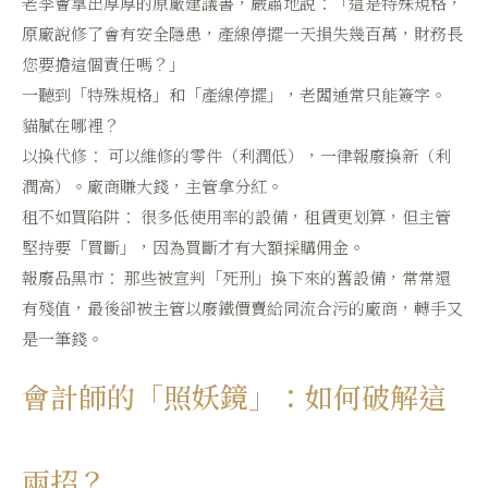
老李會拿出厚厚的原廠建議書，嚴肅地說：「這是特殊規格，
原廠說修了會有安全隱患，產線停擺一天損失幾百萬，財務長
您要擔這個責任嗎？」
一聽到「特殊規格」和「產線停擺」，老闆通常只能簽字。
貓膩在哪裡？
以換代修： 可以維修的零件（利潤低），一律報廢換新（利
潤高）。廠商賺大錢，主管拿分紅。
租不如買陷阱： 很多低使用率的設備，租賃更划算，但主管
堅持要「買斷」，因為買斷才有大額採購佣金。
報廢品黑市： 那些被宣判「死刑」換下來的舊設備，常常還
有殘值，最後卻被主管以廢鐵價賣給同流合污的廠商，轉手又
是一筆錢。
會計師的「照妖鏡」：如何破解這
兩招？