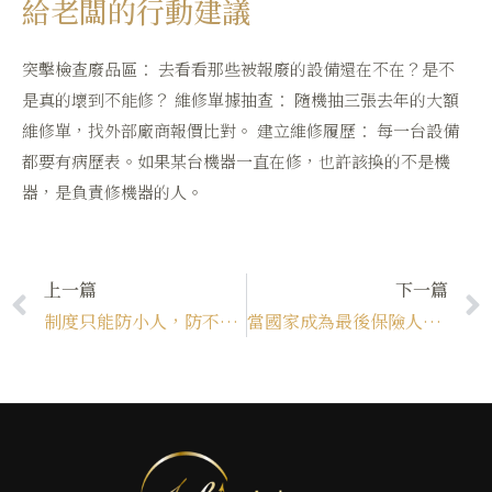
給老闆的行動建議
突擊檢查廢品區： 去看看那些被報廢的設備還在不在？是不
是真的壞到不能修？ 維修單據抽查： 隨機抽三張去年的大額
維修單，找外部廠商報價比對。 建立維修履歷： 每一台設備
都要有病歷表。如果某台機器一直在修，也許該換的不是機
器，是負責修機器的人。
上一篇
下一篇
制度只能防小人，防不了「有心人」 ——為什麼員工誠信，才是企業治理最後的護城河？
當國家成為最後保險人：美國介入保險市場對全球供應鏈的影響解析