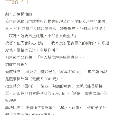
一點。」
劇本是這樣演的：
公司的總務部門或委託的物業管理公司，平時表現得非常盡
責。 租戶或員工反應冷氣漏水、牆壁壁癌，他們馬上到場：
「哎呀，這要馬上處理，不然會更嚴重！」
接著，他們會貼心地說：「我有幾家配合很久的師傅，叫修速
度快，價格也公道，我幫你叫？」
租戶或老闆心想：「有人幫忙解決麻煩真好。」
貓膩在哪裡？
過度維修： 可能只是墊片老化（成本 100 元），廠商報價說
是壓縮機故障（報價 5,000 元）。
指定轉介（回扣）： 這些「熟識的廠商」之所以能長期接
單，是因為他們會將利潤的 20% 私下「返傭」給這位熱心的
管理員。
無法比價： 維修通常有急迫性（漏水、跳電），這賦予了他
們「不需比價」的尚方寶劍。